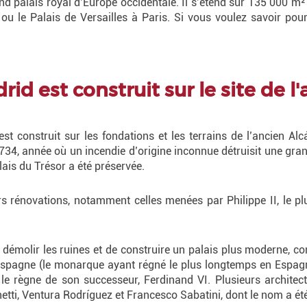
and palais royal d’Europe occidentale. Il s’étend sur 135 000 m²
 le Palais de Versailles à Paris. Si vous voulez savoir pourq
drid est construit sur le site de 
t construit sur les fondations et les terrains de l’ancien Alc
734, année où un incendie d’origine inconnue détruisit une grand
lais du Trésor a été préservée.
eurs rénovations, notamment celles menées par Philippe II, le p
 démolir les ruines et de construire un palais plus moderne, co
’Espagne (le monarque ayant régné le plus longtemps en Espag
 règne de son successeur, Ferdinand VI. Plusieurs architectes
ti, Ventura Rodríguez et Francesco Sabatini, dont le nom a été