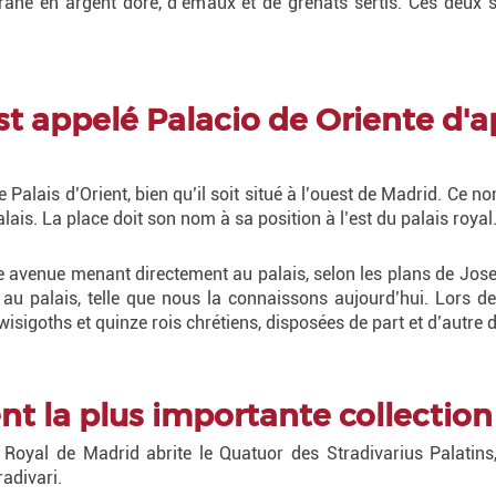
iligrane en argent doré, d’émaux et de grenats sertis. Ces de
est appelé Palacio de Oriente d
Palais d’Orient, bien qu’il soit situé à l’ouest de Madrid. Ce 
lais. La place doit son nom à sa position à l’est du palais royal
une avenue menant directement au palais, selon les plans de Jos
palais, telle que nous la connaissons aujourd’hui. Lors de 
wisigoths et quinze rois chrétiens, disposées de part et d’autre 
ent la plus importante collection
Royal de Madrid abrite le Quatuor des Stradivarius Palatins,
radivari.